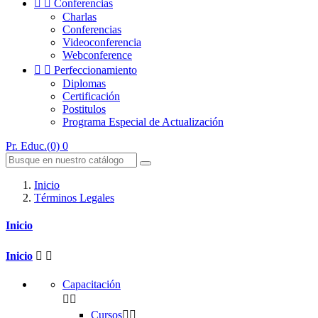


Conferencias
Charlas
Conferencias
Videoconferencia
Webconference


Perfeccionamiento
Diplomas
Certificación
Postitulos
Programa Especial de Actualización
Pr. Educ.(0)
0
Inicio
Términos Legales
Inicio
Inicio


Capacitación


Cursos

