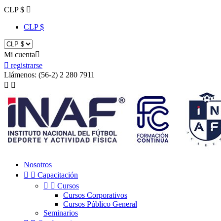
CLP $

CLP $
Mi cuenta


registrarse
Llámenos:
(56-2) 2 280 7911


Nosotros


Capacitación


Cursos
Cursos Corporativos
Cursos Público General
Seminarios