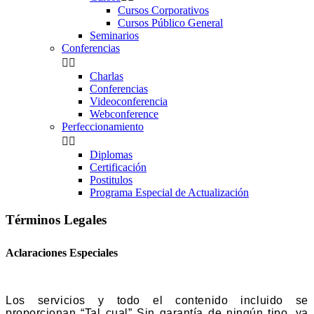
Cursos Corporativos
Cursos Público General
Seminarios
Conferencias


Charlas
Conferencias
Videoconferencia
Webconference
Perfeccionamiento


Diplomas
Certificación
Postitulos
Programa Especial de Actualización
Términos Legales
Aclaraciones Especiales
Los servicios y todo el contenido incluido se
proporcionan “Tal cual” Sin garantía de ningún tipo, ya