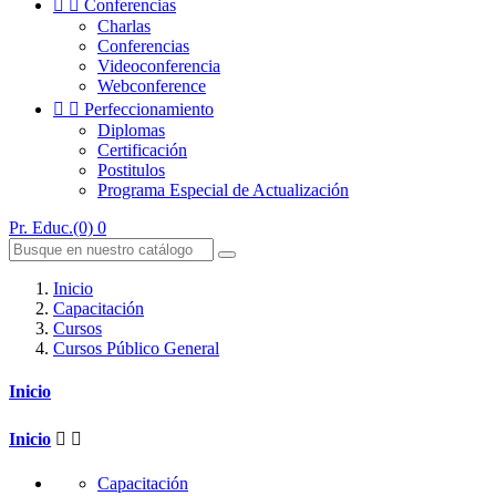


Conferencias
Charlas
Conferencias
Videoconferencia
Webconference


Perfeccionamiento
Diplomas
Certificación
Postitulos
Programa Especial de Actualización
Pr. Educ.(0)
0
Inicio
Capacitación
Cursos
Cursos Público General
Inicio
Inicio


Capacitación