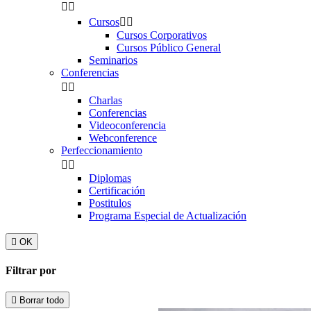


Cursos


Cursos Corporativos
Cursos Público General
Seminarios
Conferencias


Charlas
Conferencias
Videoconferencia
Webconference
Perfeccionamiento


Diplomas
Certificación
Postitulos
Programa Especial de Actualización

OK
Filtrar por

Borrar todo