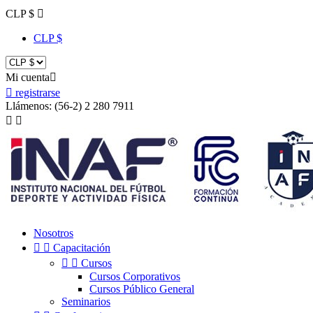
CLP $

CLP $
Mi cuenta


registrarse
Llámenos:
(56-2) 2 280 7911


Nosotros


Capacitación


Cursos
Cursos Corporativos
Cursos Público General
Seminarios