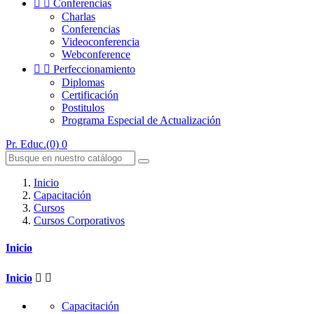


Conferencias
Charlas
Conferencias
Videoconferencia
Webconference


Perfeccionamiento
Diplomas
Certificación
Postitulos
Programa Especial de Actualización
Pr. Educ.(0)
0
Inicio
Capacitación
Cursos
Cursos Corporativos
Inicio
Inicio


Capacitación