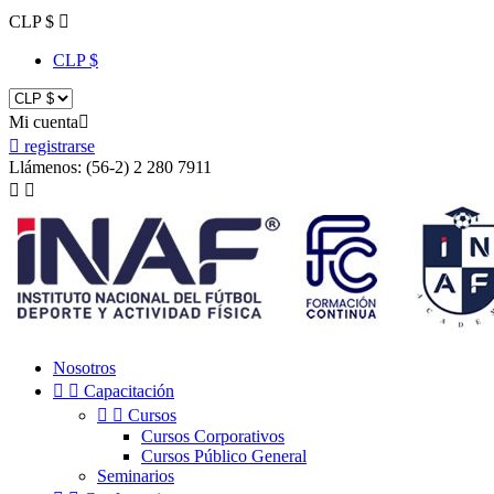
CLP $

CLP $
Mi cuenta


registrarse
Llámenos:
(56-2) 2 280 7911


Nosotros


Capacitación


Cursos
Cursos Corporativos
Cursos Público General
Seminarios