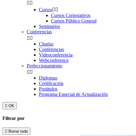


Cursos


Cursos Corporativos
Cursos Público General
Seminarios
Conferencias


Charlas
Conferencias
Videoconferencia
Webconference
Perfeccionamiento


Diplomas
Certificación
Postitulos
Programa Especial de Actualización

OK
Filtrar por

Borrar todo